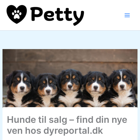
Gå
til
indholdet
Hunde til salg – find din nye
ven hos dyreportal.dk